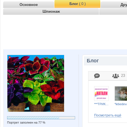
Блог
( 0 )
Основное
Др
Шпионаж
Блог
23
***ТРИКОТАЖ НАТАЛИ***
*lebedev
Посмотреть ещё
Портрет заполнен на 77 %