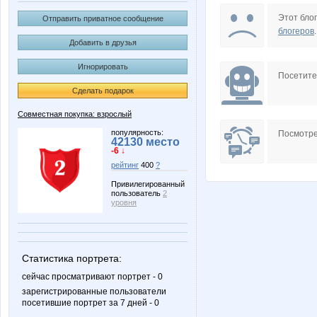
Choly
Edissa
Этот блог
Отправить приватное сообщение
блогеров
.
Добавить в друзья
Игнорировать
NASIK
Nata.li
Посетит
Сделать подарок
Совместная покупка: взрослый
Slastenish
Somal
популярность:
Посмотре
42130 место
-6 ↓
рейтинг
400
?
Привилегированный
пользователь
2
cornflour
gard
уровня
Статистика портрета:
llediolga
nana-
сейчас просматривают портрет - 0
зарегистрированные пользователи
посетившие портрет за 7 дней - 0